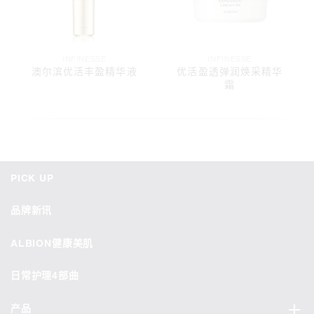
INFINESSE
INFINESSE
澳尔滨优活丰盈精华液
优活盈透弹润焕采精华
霜
PICK UP
品牌新讯
ALBION健康美肌
日常护理4部曲
产品