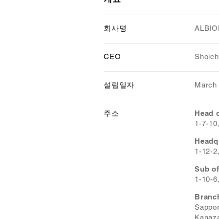
개요
회사명
ALBION
CEO
Shoich
설립일자
March 
주소
Head o
1-7-10
Headq
1-12-2
Sub of
1-10-6
Branc
Sappor
Kanaza