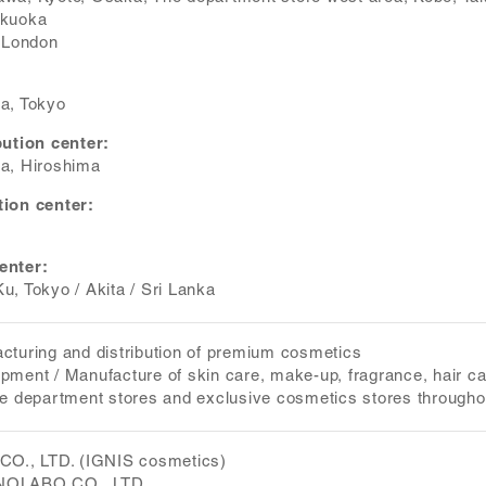
ukuoka
, London
a, Tokyo
bution center:
a, Hiroshima
ion center:
enter:
u, Tokyo / Akita / Sri Lanka
cturing and distribution of premium cosmetics
pment / Manufacture of skin care, make-up, fragrance, hair care
ge department stores and exclusive cosmetics stores througho
CO., LTD. (IGNIS cosmetics)
OLABO CO., LTD.