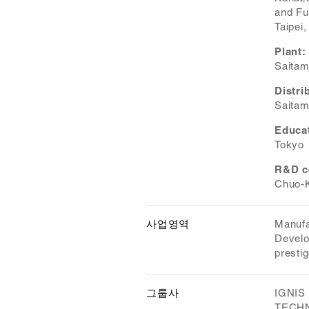
and F
Taipei
Plant:
Saitam
Distri
Saitam
Educat
Tokyo
R&D c
Chuo-K
사업영역
Manufa
Develo
presti
그룹사
IGNIS 
TECHN