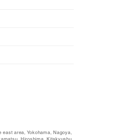
re east area, Yokohama, Nagoya,
kamatsu, Hiroshima, Kitakyushu,