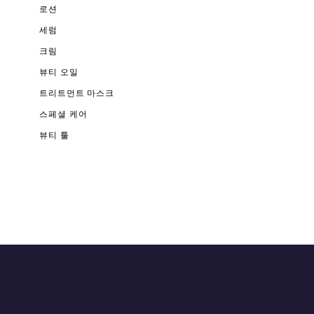
로션
세럼
크림
뷰티 오일
트리트먼트 마스크
스페셜 케어
뷰티 툴