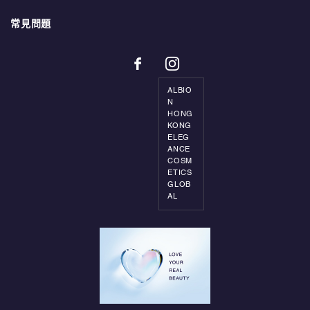
常見問題
ALBIO
N
HONG
KONG
ELEG
ANCE
COSM
ETICS
GLOB
AL