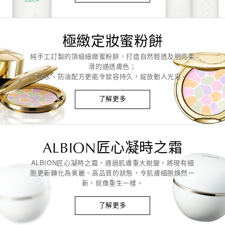
極緻定妝蜜粉餅
純手工訂製的頂級細緻蜜粉餅，打造自然輕透及明亮柔
滑的通透膚色；
防水、防油配方更能令妝容持久，綻放動人光采。
了解更多
ALBION
匠心凝時之霜
ALBION匠心凝時之霜，通過肌膚重大蛻變，
將現有細
胞更新轉化為美麗、高品質的狀態，令肌膚細胞焕然一
新，就像重生一樣。
了解更多