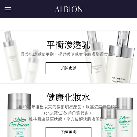
平衡渗透乳
調整肌膚滋潤平衡，提昇透明感並使肌膚變得柔軟。
了解更多
健康化妝水
自1974年推出以來的暢銷明星產品，以高濃度薏仁精華
(北之薏仁)改善角質代謝，
維持肌膚健康狀態，全方位解決肌膚問題。
了解更多