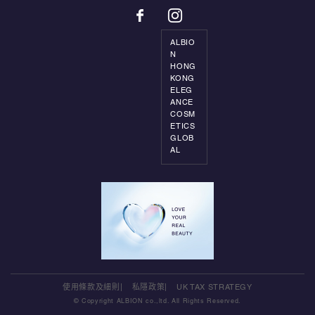
ALBIO
N
HONG
KONG
ELEG
ANCE
COSM
ETICS
GLOB
AL
使用條款及細則
私隱政策
UK TAX STRATEGY
© Copyright ALBION co.,ltd. All Rights Reserved.