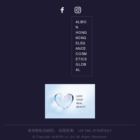
ALBIO
N
HONG
KONG
ELEG
ANCE
COSM
ETICS
GLOB
AL
使用條款及細則
私隱政策
UK TAX STRATEGY
© Copyright ALBION co.,ltd. All Rights Reserved.